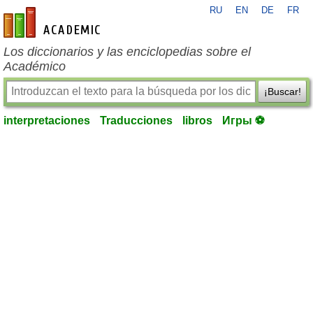
RU
EN
DE
FR
es-academic.com
Los diccionarios y las enciclopedias sobre el
Académico
¡Buscar!
interpretaciones
Traducciones
libros
Игры ⚽