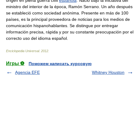
origen en plena guerra civil
española
. Nació bajo la iniciativa del
ministro del interior de la época, Ramón Serrano. Un año después
se estableció como sociedad anónima. Presente en más de 100
países, es la principal proveedora de noticias para los medios de
comunicación hispanohablantes. Se distingue por entregar
información precisa, rápida y por su constante preocupación por el
correcto uso del idioma español.
Enciclopedia Universal
.
2012
.
Игры ⚽
Поможем написать курсовую
Agencia EFE
Whitney Houston