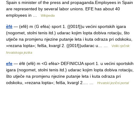
Spain s minister of the press and propaganda.Employees in Spain
are represented by several labor unions. EFE has about 40
employees in …
Wikipedia
èfē
— (efê) m 〈G efèa〉 sport 1. {{001f}}u većini sportskih igara
(nogomet, stolni tenis itd.) udarac kojim lopta dobiva rotaciju, što
utječe na promjenu njezine putanje leta i kuta odraza pri odskoku,
»rezana lopta«; felša, kvargl 2. {{001f}}udarac u… …
Veliki rječnik
hrvatskoga jezika
efe
— èfē (efȇ) m <G efèa> DEFINICIJA sport 1. u većini sportskih
igara (nogomet, stolni tenis itd.) udarac kojim lopta dobiva rotaciju,
što utječe na promjenu njezine putanje leta i kuta odraza pri
odskoku, »rezana lopta«; felša, kvargl 2.… …
Hrvatski jezični portal