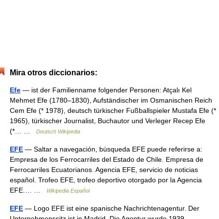
Mira otros diccionarios:
Efe
— ist der Familienname folgender Personen: Atçalı Kel
Mehmet Efe (1780–1830), Aufständischer im Osmanischen Reich
Cem Efe (* 1978), deutsch türkischer Fußballspieler Mustafa Efe (*
1965), türkischer Journalist, Buchautor und Verleger Recep Efe
(*… …
Deutsch Wikipedia
EFE
— Saltar a navegación, búsqueda EFE puede referirse a:
Empresa de los Ferrocarriles del Estado de Chile. Empresa de
Ferrocarriles Ecuatorianos. Agencia EFE, servicio de noticias
español. Trofeo EFE, trofeo deportivo otorgado por la Agencia
EFE.… …
Wikipedia Español
EFE
— Logo EFE ist eine spanische Nachrichtenagentur. Der
Unternehmenssitz ist in Madrid. Die Agentur wurde 1939